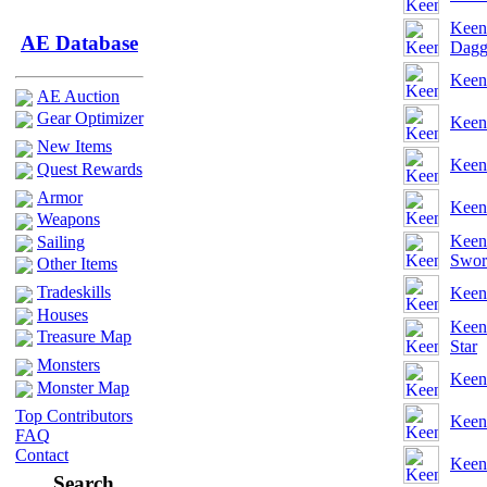
Keen
AE Database
Dagg
Keen
AE Auction
Gear Optimizer
Keen
New Items
Keen
Quest Rewards
Armor
Keen
Weapons
Keen
Sailing
Swor
Other Items
Tradeskills
Keen
Houses
Keen
Treasure Map
Star
Monsters
Keen
Monster Map
Top Contributors
Keen
FAQ
Contact
Keen
Search