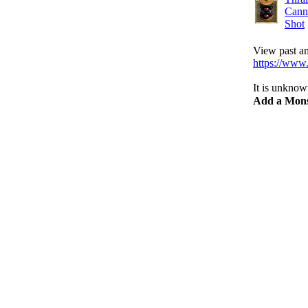
Cann
Shot
View past and
https://www.
It is unknow
Add a Mons