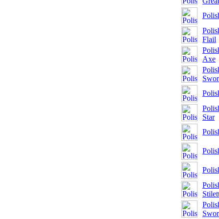
Grea
Polis
Poli
Flail
Polis
Axe
Poli
Swor
Poli
Poli
Star
Polis
Polis
Polis
Polis
Stilet
Polis
Swor